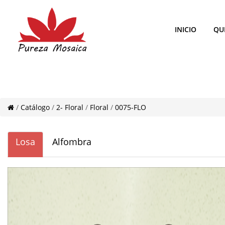
INICIO
QU
/
Catálogo
/
2- Floral
/
Floral
/
0075-FLO
Losa
Alfombra