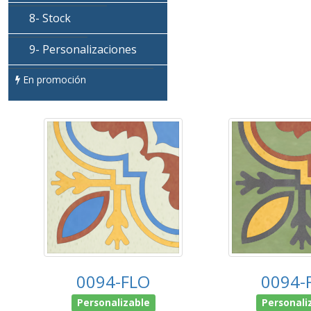
8- Stock
9- Personalizaciones
En promoción
0094-FLO
0094-
Personalizable
Personali