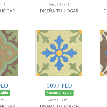
/ m2
desde € / m2
 HOGAR
DISEÑA TU HOGAR
D
FLO
0097-FLO
zable
Personalizable
/ m2
desde € / m2
 HOGAR
DISEÑA TU HOGAR
D