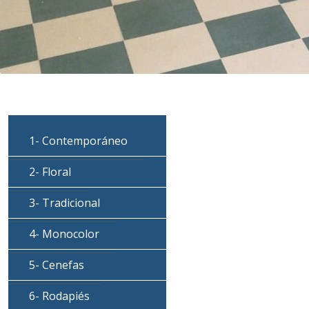
1- Contemporáneo
2- Floral
3- Tradicional
4- Monocolor
5- Cenefas
6- Rodapiés