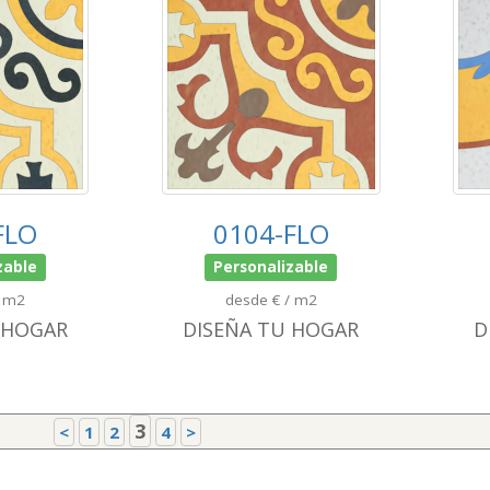
FLO
0104-FLO
zable
Personalizable
/ m2
desde € / m2
 HOGAR
DISEÑA TU HOGAR
D
3
<
1
2
4
>