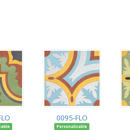
FLO
0095-FLO
zable
Personalizable