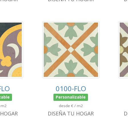
FLO
0100-FLO
zable
Personalizable
/ m2
desde € / m2
 HOGAR
DISEÑA TU HOGAR
D