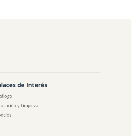
nlaces de Interés
tálogo
locación y Limpieza
delos